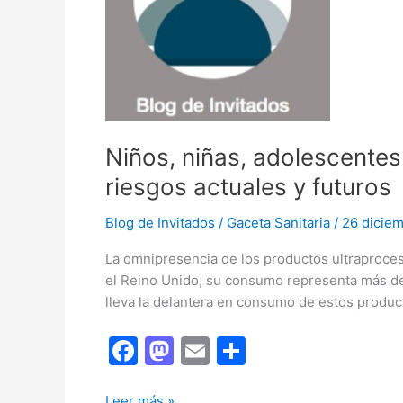
Niños, niñas, adolescentes
riesgos actuales y futuros
Blog de Invitados
/
Gaceta Sanitaria
/
26 dicie
La omnipresencia de los productos ultraproces
el Reino Unido, su consumo representa más del
lleva la delantera en consumo de estos produc
F
M
E
C
a
a
m
o
Niños,
Leer más »