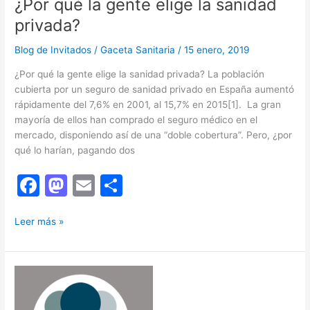
¿Por qué la gente elige la sanidad
privada?
Blog de Invitados
/
Gaceta Sanitaria
/
15 enero, 2019
¿Por qué la gente elige la sanidad privada? La población
cubierta por un seguro de sanidad privado en España aumentó
rápidamente del 7,6% en 2001, al 15,7% en 2015[1]. La gran
mayoría de ellos han comprado el seguro médico en el
mercado, disponiendo así de una “doble cobertura”. Pero, ¿por
qué lo harían, pagando dos
F
M
E
C
a
a
m
o
¿Por
c
st
ai
m
Leer más »
qué
e
o
l
p
la
b
d
ar
gente
elige
o
o
tir
la