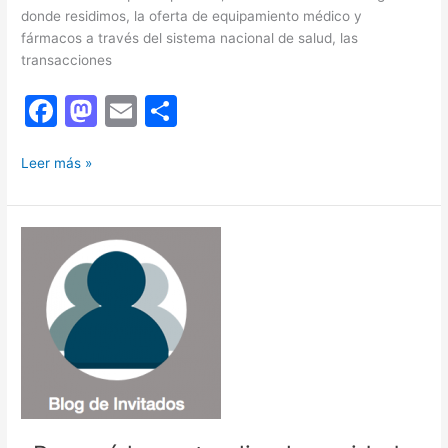
donde residimos, la oferta de equipamiento médico y
fármacos a través del sistema nacional de salud, las
transacciones
F
M
E
C
a
a
m
o
DETERMINANTES
c
st
ai
m
Leer más »
COMERCIALES
e
o
l
p
DE
b
d
ar
LA
SALUD:
o
o
tir
DESEQUILIBRIOS
o
n
DE
PODER
k
QUE
CUESTAN
CAROS