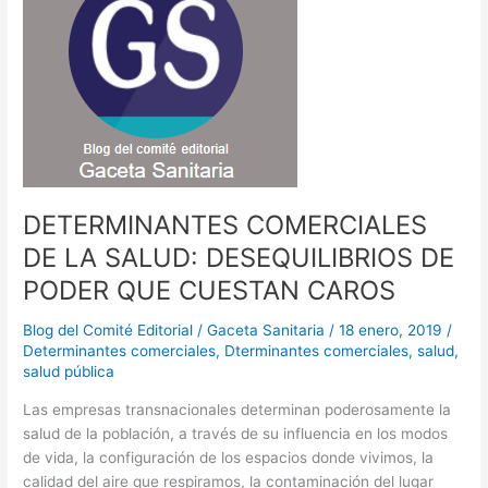
o
o
tir
a
o
n
una
situación
k
similar
a
la
anterior
al
RDL
DETERMINANTES COMERCIALES
16/2012?
DE LA SALUD: DESEQUILIBRIOS DE
PODER QUE CUESTAN CAROS
Blog del Comité Editorial
/
Gaceta Sanitaria
/
18 enero, 2019
/
Determinantes comerciales
,
Dterminantes comerciales
,
salud
,
salud pública
Las empresas transnacionales determinan poderosamente la
salud de la población, a través de su influencia en los modos
de vida, la configuración de los espacios donde vivimos, la
calidad del aire que respiramos, la contaminación del lugar