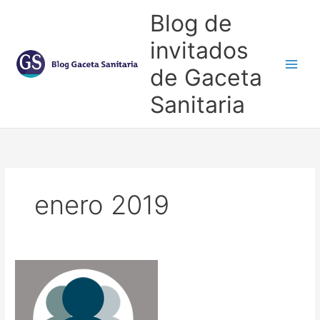
Ir
Blog de
al
contenido
invitados
de Gaceta
Main
Sanitaria
Men
enero 2019