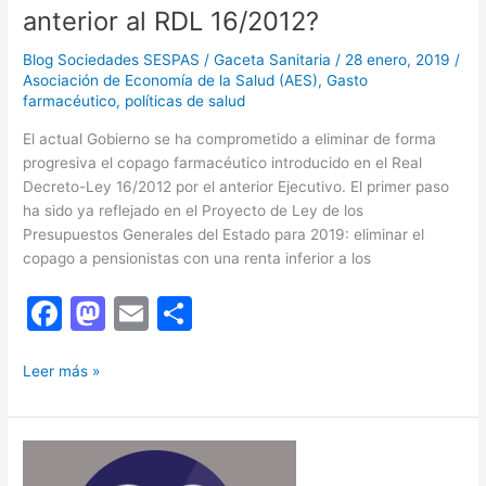
anterior al RDL 16/2012?
condicionantes
sociales
Blog Sociedades SESPAS
/
Gaceta Sanitaria
/
28 enero, 2019
/
Asociación de Economía de la Salud (AES)
,
Gasto
farmacéutico
,
políticas de salud
El actual Gobierno se ha comprometido a eliminar de forma
progresiva el copago farmacéutico introducido en el Real
Decreto-Ley 16/2012 por el anterior Ejecutivo. El primer paso
ha sido ya reflejado en el Proyecto de Ley de los
Presupuestos Generales del Estado para 2019: eliminar el
copago a pensionistas con una renta inferior a los
F
M
E
C
a
a
m
o
Copago
c
st
ai
m
Leer más »
farmacéutico
e
o
l
p
–
b
d
ar
¿debemos
volver