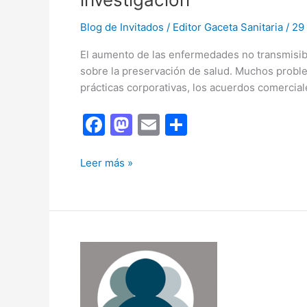
Blog de Invitados
/
Editor Gaceta Sanitaria
/
29
El aumento de las enfermedades no transmisibl
sobre la preservación de salud. Muchos proble
prácticas corporativas, los acuerdos comercial
F
M
E
C
a
a
m
o
c
st
ai
m
Los
Leer más »
determinantes
e
o
l
p
comerciales
b
d
ar
y
o
o
tir
corporativos
de
o
n
la
k
salud
y