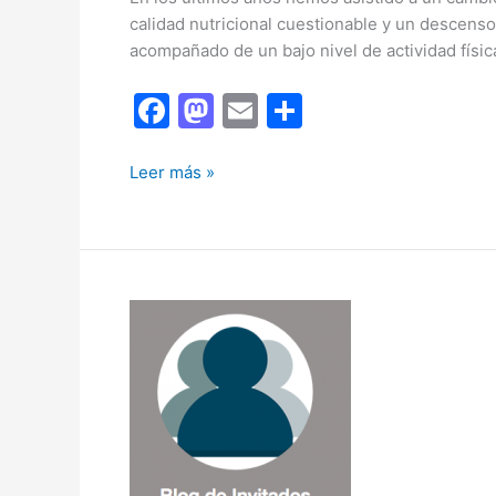
calidad nutricional cuestionable y un descenso
acompañado de un bajo nivel de actividad físic
F
M
E
C
a
a
m
o
c
st
ai
m
¿Quién
Leer más »
cocina
e
o
l
p
nuestro
b
d
ar
futuro?
o
o
tir
o
n
k