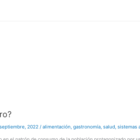
ro?
 septiembre, 2022
/
alimentación
,
gastronomía
,
salud
,
sistemas 
io en el patrón de consumo de la población protagonizado por 