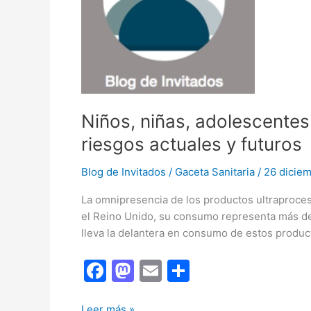
Niños, niñas, adolescentes
riesgos actuales y futuros
Blog de Invitados
/
Gaceta Sanitaria
/
26 dicie
La omnipresencia de los productos ultraproces
el Reino Unido, su consumo representa más del
lleva la delantera en consumo de estos produc
F
M
E
C
a
a
m
o
Niños,
Leer más »