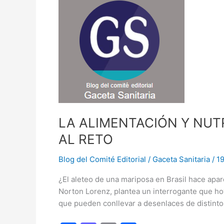
o
n
y
k
la
influencia
corporativa
en
el
ámbito
de
la
nutrición
LA ALIMENTACIÓN Y NUT
y
AL RETO
salud
pública
Blog del Comité Editorial
/
Gaceta Sanitaria
/
1
¿El aleteo de una mariposa en Brasil hace ap
Norton Lorenz, plantea un interrogante que ho
que pueden conllevar a desenlaces de distinto