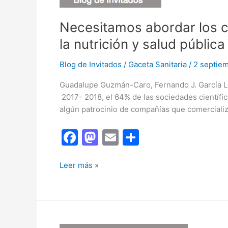
Necesitamos abordar los con
la nutrición y salud pública
Blog de Invitados
/
Gaceta Sanitaria
/
2 septie
Guadalupe Guzmán-Caro, Fernando J. García Ló
2017- 2018, el 64% de las sociedades científic
algún patrocinio de compañías que comercializ
F
M
E
C
a
a
m
o
c
st
ai
m
Necesitamos
Leer más »
abordar
e
o
l
p
los
b
d
ar
conflictos
o
o
tir
de
interés