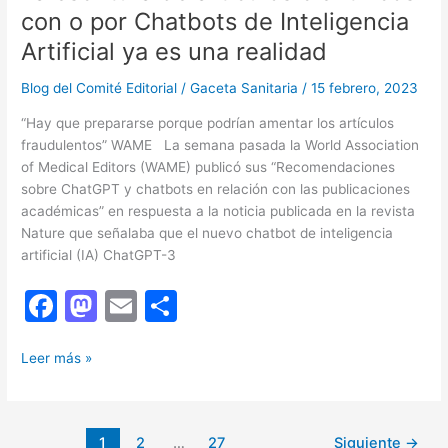
con o por Chatbots de Inteligencia
Artificial ya es una realidad
Blog del Comité Editorial
/
Gaceta Sanitaria
/
15 febrero, 2023
“Hay que prepararse porque podrían amentar los artículos
fraudulentos” WAME La semana pasada la World Association
of Medical Editors (WAME) publicó sus “Recomendaciones
sobre ChatGPT y chatbots en relación con las publicaciones
académicas” en respuesta a la noticia publicada en la revista
Nature que señalaba que el nuevo chatbot de inteligencia
artificial (IA) ChatGPT-3
F
M
E
C
a
a
m
o
La
c
st
ai
m
Leer más »
escritura
e
o
l
p
de
b
d
ar
artículos
1
2
…
27
Siguiente
→
científicos