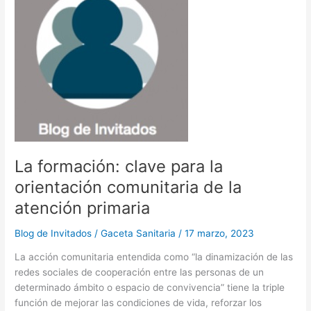
o
o
tir
la
o
n
emergencia
climática
k
desde
Canarias
La formación: clave para la
orientación comunitaria de la
atención primaria
Blog de Invitados
/
Gaceta Sanitaria
/
17 marzo, 2023
La acción comunitaria entendida como “la dinamización de las
redes sociales de cooperación entre las personas de un
determinado ámbito o espacio de convivencia” tiene la triple
función de mejorar las condiciones de vida, reforzar los