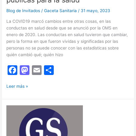
Blog de Invitados
/
Gaceta Sanitaria
/
31 mayo, 2023
La COVID19 marcó cambios entre otras cosas, en las
conductas en salud desde que se anunció por la OMS en
enero de 2020. Las conductas en salud tuvieron que cambiar,
pero la forma en que fueron vividas y significadas por las
personas no se puede conocer con las estadísticas sobre
quién cambió qué; quién hizo
F
M
E
C
a
a
m
o
Las
c
st
ai
m
Leer más »
narrativas
e
o
l
p
sobre
b
d
ar
cambios
de
o
o
tir
conductas
o
n
en
salud