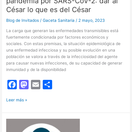
pandemia por SARS-CoV-2: dar al
César lo que es del César
Blog de Invitados
/
Gaceta Sanitaria
/
2 mayo, 2023
La carga que generan las enfermedades transmisibles está
fuertemente condicionada por factores económicos y
sociales. Con estas premisas, la situación epidemiológica de
una enfermedad infecciosa y su posible evolución en una
población se valora a través de la infecciosidad del agente
para causar nuevas infecciones, de su capacidad de generar
inmunidad y de la disponibilidad
F
M
E
C
a
a
m
o
El
c
st
ai
m
Leer más »
papel
e
o
l
p
de
b
d
ar
la
inmunidad
o
o
tir