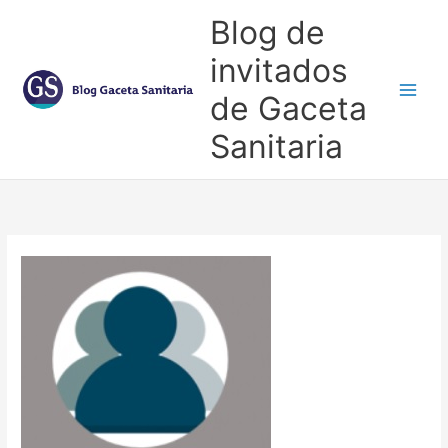
Ir
Blog de
al
contenido
invitados
de Gaceta
Main
Sanitaria
Men