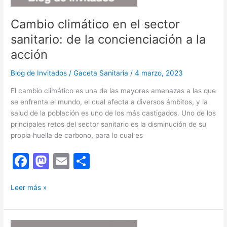
Cambio climático en el sector
sanitario: de la concienciación a la
acción
Blog de Invitados
/
Gaceta Sanitaria
/
4 marzo, 2023
El cambio climático es una de las mayores amenazas a las que
se enfrenta el mundo, el cual afecta a diversos ámbitos, y la
salud de la población es uno de los más castigados. Uno de los
principales retos del sector sanitario es la disminución de su
propia huella de carbono, para lo cual es
F
M
E
C
a
a
m
o
Cambio
c
st
ai
m
Leer más »
climático
e
o
l
p
en
b
d
ar
el