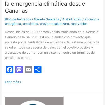
la emergencia climática desde
Canarias
Blog de Invitados
/
Gaceta Sanitaria
/
4 abril, 2023
/
eficiencia
energética
,
emisiones
,
proyectosalud zero
,
renovables
Desde inicios de 2021 hemos venido trabajando en el Servicio
Canario de la Salud (SCS) en un ambicioso proyecto que
apuesta por la neutralidad de emisiones del sistema público de
salud en toda su cadena de valor, con el objetivo posible y
alcanzable de contar con un sistema neutro en términos de
emisiones para el
F
M
E
C
a
a
m
o
Salud
c
st
ai
m
Leer más »
Zer0
e
o
l
p
2030,
b
d
ar
actuando
contra