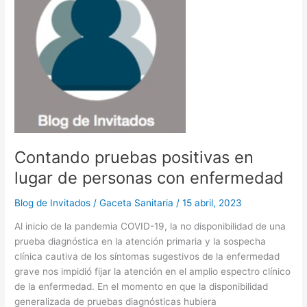
en
o
n
la
pandemia
k
por
SARS-
CoV-
2:
dar
al
César
lo
Contando pruebas positivas en
que
lugar de personas con enfermedad
es
del
Blog de Invitados
/
Gaceta Sanitaria
/
15 abril, 2023
César
Al inicio de la pandemia COVID-19, la no disponibilidad de una
prueba diagnóstica en la atención primaria y la sospecha
clínica cautiva de los síntomas sugestivos de la enfermedad
grave nos impidió fijar la atención en el amplio espectro clínico
de la enfermedad. En el momento en que la disponibilidad
generalizada de pruebas diagnósticas hubiera