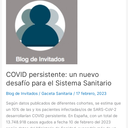
sector
o
o
tir
sanitario:
o
n
de
la
k
concienciación
a
la
acción
COVID persistente: un nuevo
desafío para el Sistema Sanitario
Blog de Invitados
/
Gaceta Sanitaria
/
17 febrero, 2023
Según datos publicados de diferentes cohortes, se estima que
un 10% de las y los pacientes infectadas/os de SARS-CoV-2
desarrollarían COVID persistente. En España, con un total de
13.748.918 casos agudos a fecha 10 de febrero del 2023