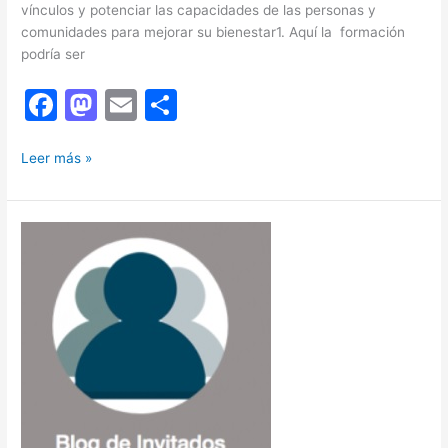
vínculos y potenciar las capacidades de las personas y
comunidades para mejorar su bienestar1. Aquí la formación
podría ser
F
M
E
C
a
a
m
o
La
c
st
ai
m
Leer más »
formación:
e
o
l
p
clave
b
d
ar
para
la
o
o
tir
orientación
o
n
comunitaria
de
k
la
atención
primaria