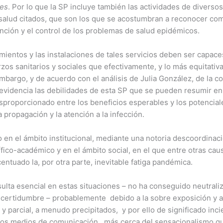
nes
. Por lo que la SP incluye también las actividades de diversos
 salud citados, que son los que se acostumbran a reconocer com
nción y el control de los problemas de salud epidémicos.
mientos y las instalaciones de tales servicios deben ser capac
rzos sanitarios y sociales que efectivamente, y lo más equitativa
bargo, y de acuerdo con el análisis de Julia González, de la c
idencia las debilidades de esta SP que se pueden resumir en: 
sproporcionado entre los beneficios esperables y los potencial
a propagación y la atención a la infección.
o en el ámbito institucional, mediante una notoria descoordinac
entífico-académico y en el ámbito social, en el que entre otras c
entuado la, por otra parte, inevitable fatiga pandémica.
ulta esencial en estas situaciones – no ha conseguido neutraliz
ncertidumbre – probablemente debido a la sobre exposición y al 
r y parcial, a menudo precipitados, y por ello de significado in
os medios de comunicación, más cerca del sensacionalismo que d