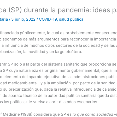
ica (SP) durante la pandemia: ideas pa
taria
/
3 junio, 2022
/
COVID-19
,
salud pública
 financiada públicamente, lo cual es probablemente consecuenci
z disponemos de más argumentos para reconocer la importanci
 la influencia de muchos otros sectores de la sociedad y de las 
rbanización, la movilidad y un largo etcétera.
rar SP solo a la parte del sistema sanitario que proporciona se
a SP cuya naturaleza es originalmente gubernamental, que al in
 elemento del aparato ejecutivo de las administraciones públic
idad medioambiental- y a la ampliación por parte de la sanidad a
do su precarización que, dada la relativa infrecuencia de calam
 de aparato técnico de la autoridad política sanitaria queda d
as las políticas» le vuelva a abrir dilatados escenarios.
 of Medicine (1988) considera que SP es
lo que como sociedad
-