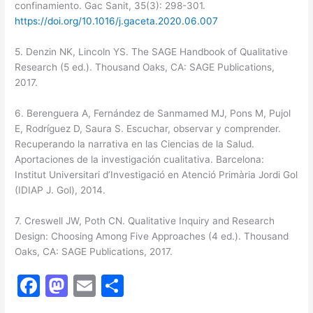
confinamiento. Gac Sanit, 35(3): 298-301.
https://doi.org/10.1016/j.gaceta.2020.06.007
5. Denzin NK, Lincoln YS. The SAGE Handbook of Qualitative
Research (5 ed.). Thousand Oaks, CA: SAGE Publications,
2017.
6. Berenguera A, Fernández de Sanmamed MJ, Pons M, Pujol
E, Rodríguez D, Saura S. Escuchar, observar y comprender.
Recuperando la narrativa en las Ciencias de la Salud.
Aportaciones de la investigación cualitativa. Barcelona:
Institut Universitari d’Investigació en Atenció Primària Jordi Gol
(IDIAP J. Gol), 2014.
7. Creswell JW, Poth CN. Qualitative Inquiry and Research
Design: Choosing Among Five Approaches (4 ed.). Thousand
Oaks, CA: SAGE Publications, 2017.
F
M
E
C
a
a
m
o