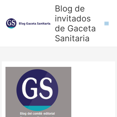
Ir
Blog de
al
contenido
invitados
de Gaceta
Main
Sanitaria
Men