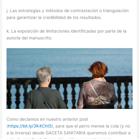
j. Las estrategias y métodos de contrastación o triangulación
para garantizar la credibilidad de los resultados.
k. La exposición de limitaciones identificadas por parte de la
autoría del manuscrito.
Como decíamos en nuestro anterior post
(
https://bit.ly/3K4Cht5
), para que el perro menee la cola (y no
a la inversa) desde GACETA SANITARIA queremos contribuir a