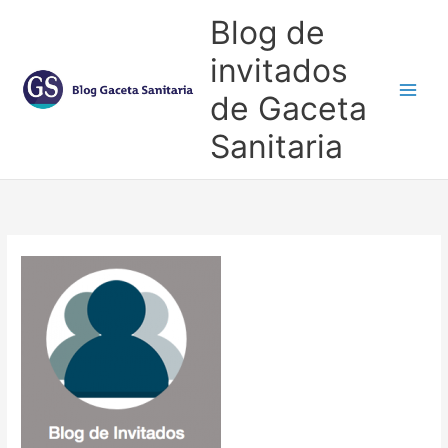
Ir
Blog de
al
contenido
invitados
de Gaceta
Main
Sanitaria
Men