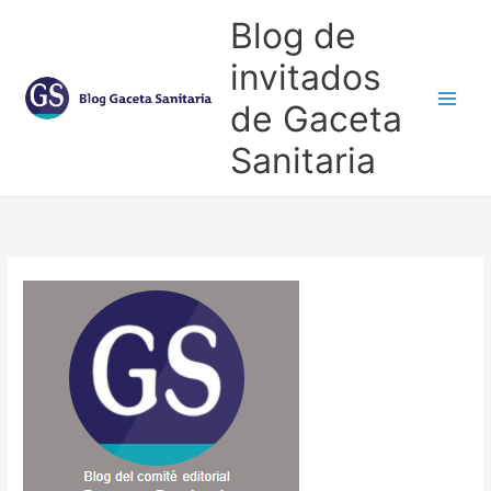
Ir
Blog de
al
contenido
invitados
de Gaceta
Main
Sanitaria
Men