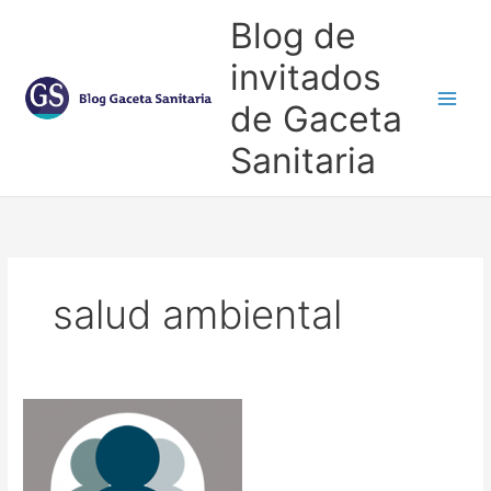
Ir
Blog de
al
contenido
invitados
de Gaceta
Main
Sanitaria
Men
salud ambiental