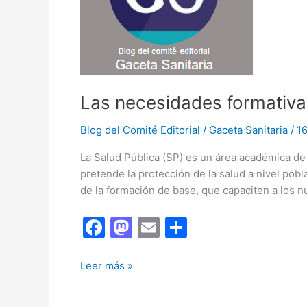
Las necesidades formativas
Blog del Comité Editorial
/
Gaceta Sanitaria
/
1
La Salud Pública (SP) es un área académica de 
pretende la protección de la salud a nivel pob
de la formación de base, que capaciten a los n
F
M
E
C
a
a
m
o
c
st
ai
m
Las
Leer más »
necesidades
e
o
l
p
formativas