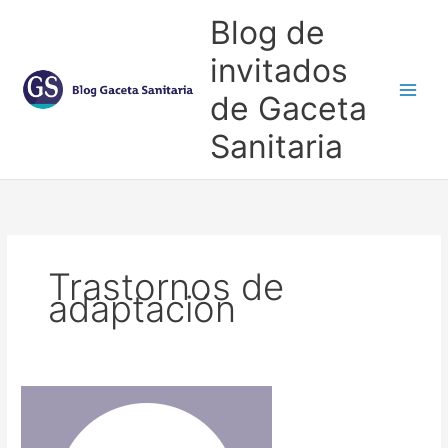
Ir
Blog de
al
contenido
invitados
de Gaceta
Main
Sanitaria
Men
Trastornos de
adaptación