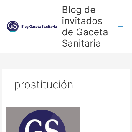
Ir
Blog de
al
contenido
invitados
de Gaceta
Main
Sanitaria
Men
prostitución