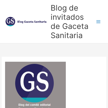
Ir
Blog de
al
contenido
invitados
de Gaceta
Main
Sanitaria
Men