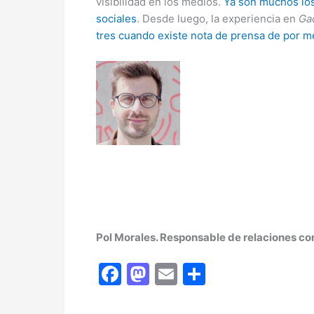
visibilidad en los medios.
Ya son muchos los
sociales
. Desde luego, la experiencia en
Gac
tres cuando existe nota de prensa de por m
Pol Morales. Responsable de relaciones con
F
M
E
C
a
a
m
o