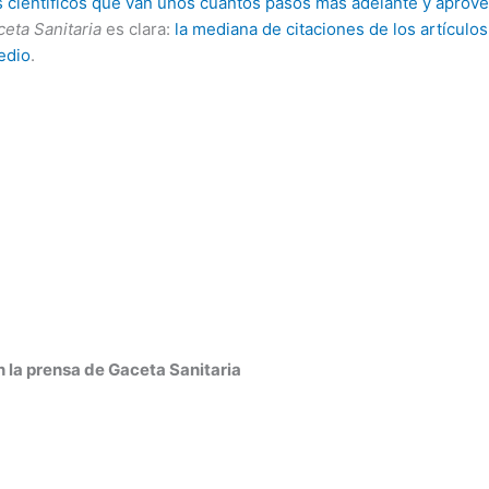
 científicos que van unos cuantos pasos más adelante y aprovec
eta Sanitaria
es clara:
la mediana de citaciones de los artículo
edio
.
 la prensa de Gaceta Sanitaria