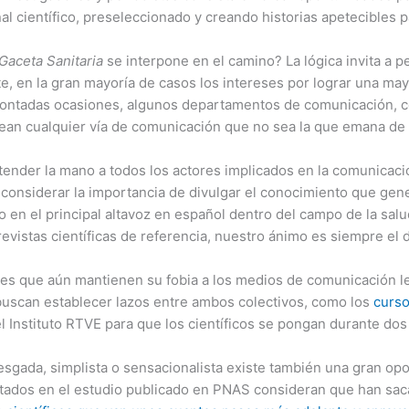
al científico, preseleccionado y creando historias apetecibles p
Gaceta Sanitaria
se interpone en el camino? La lógica invita a p
e, en la gran mayoría de casos los intereses por lograr una may
ntadas ocasiones, algunos departamentos de comunicación, ce
ean cualquier vía de comunicación que no sea la que emana de s
der la mano a todos los actores implicados en la comunicación 
 considerar la importancia de divulgar el conocimiento que gen
o en el principal altavoz en español dentro del campo de la sal
evistas científicas de referencia, nuestro ánimo es siempre el 
ores que aún mantienen su fobia a los medios de comunicación
 buscan establecer lazos entre ambos colectivos, como los
curso
 Instituto RTVE para que los científicos se pongan durante dos d
esgada, simplista o sensacionalista existe también una gran op
istados en el estudio publicado en PNAS consideran que han sa