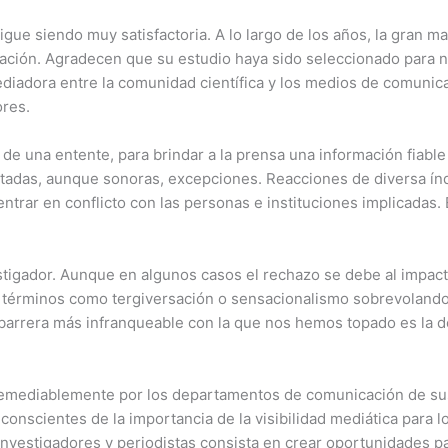
sigue siendo muy satisfactoria. A lo largo de los años, la gran
ación. Agradecen que su estudio haya sido seleccionado para no
diadora entre la comunidad científica y los medios de comunica
ores.
e una entente, para brindar a la prensa una información fiable 
adas, aunque sonoras, excepciones. Reacciones de diversa índ
entrar en conflicto con las personas e instituciones implicadas.
tigador. Aunque en algunos casos el rechazo se debe al impact
con términos como tergiversación o sensacionalismo sobrevolando
 barrera más infranqueable con la que nos hemos topado es la d
rremediablemente por los departamentos de comunicación de sus
onscientes de la importancia de la visibilidad mediática para l
vestigadores y periodistas consista en crear oportunidades par